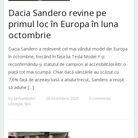
Dacia Sandero revine pe
primul loc în Europa în luna
octombrie
Dacia Sandero a redevenit cel mai vândut model din Europa
în octombrie, trecând în fața lui Tesla Model Y și
reconfirmându-și statutul de campion al accesibilității într-o
piață tot mai scumpă. Chiar dacă vânzările au scăzut cu
7,6% față de aceeași lună a anului trecut, Sandero a reușit
să adune […]
by
serbantudor
26 noiembrie 2025
0 comments
—
—
—
Lifestyle
,
Stiri