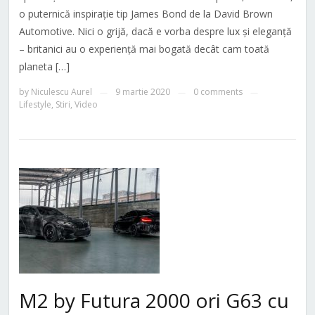
o puternică inspirație tip James Bond de la David Brown
Automotive. Nici o grijă, dacă e vorba despre lux și eleganță
– britanici au o experiență mai bogată decât cam toată
planeta […]
by
Niculescu Aurel
9 martie 2020
0 comments
—
—
—
Lifestyle
,
Stiri
,
Video
M2 by Futura 2000 ori G63 cu