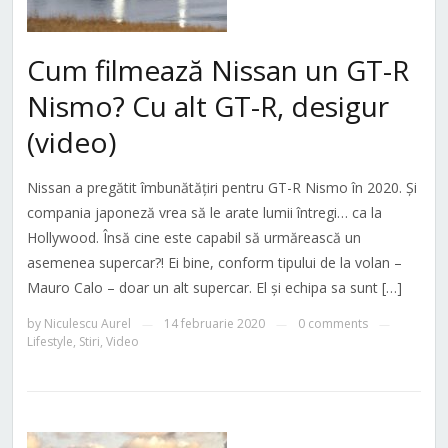
Cum filmează Nissan un GT-R
Nismo? Cu alt GT-R, desigur
(video)
Nissan a pregătit îmbunătățiri pentru GT-R Nismo în 2020. Și
compania japoneză vrea să le arate lumii întregi… ca la
Hollywood. Însă cine este capabil să urmărească un
asemenea supercar?! Ei bine, conform tipului de la volan –
Mauro Calo – doar un alt supercar. El și echipa sa sunt […]
by
Niculescu Aurel
14 februarie 2020
0 comments
—
—
—
Lifestyle
,
Stiri
,
Video