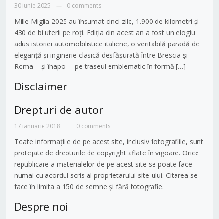
30 iunie 2025
0 comments
—
Mille Miglia 2025 au însumat cinci zile, 1.900 de kilometri și
430 de bijuterii pe roți. Ediția din acest an a fost un elogiu
adus istoriei automobilistice italiene, o veritabilă paradă de
eleganță și inginerie clasică desfășurată între Brescia și
Roma – și înapoi – pe traseul emblematic în formă […]
Disclaimer
Drepturi de autor
17 ianuarie 2018
0 comments
—
Toate informațiile de pe acest site, inclusiv fotografiile, sunt
protejate de drepturile de copyright aflate în vigoare. Orice
republicare a materialelor de pe acest site se poate face
numai cu acordul scris al proprietarului site-ului. Citarea se
face în limita a 150 de semne și fără fotografie.
Despre noi