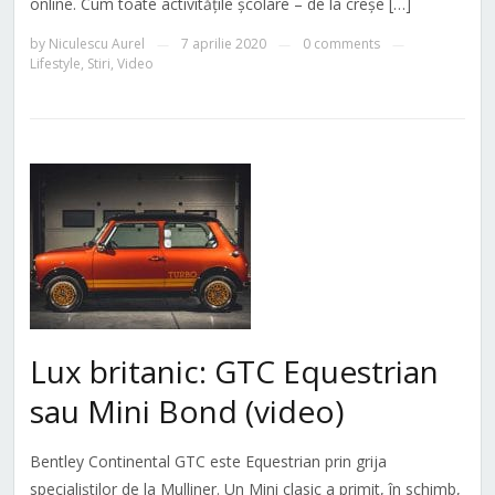
online. Cum toate activitățile școlare – de la creșe […]
by
Niculescu Aurel
7 aprilie 2020
0 comments
—
—
—
Lifestyle
,
Stiri
,
Video
Lux britanic: GTC Equestrian
sau Mini Bond (video)
Bentley Continental GTC este Equestrian prin grija
specialiștilor de la Mulliner. Un Mini clasic a primit, în schimb,