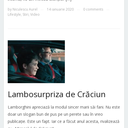
by
Niculescu Aurel
14 ianuarie 2020
0 comments
—
—
—
Lifestyle
,
Stiri
,
Video
Lambosurpriza de Crăciun
Lamborghini apreciază la modul sincer marii săi fani. Nu este
doar un slogan bun de pus pe un perete sau în vreo
publicație. Este un fapt. Iar ce a făcut anul acesta, rivalizează