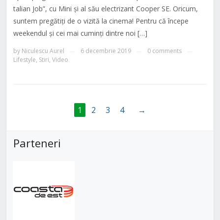
talian Job”, cu Mini și al său electrizant Cooper SE. Oricum,
suntem pregătiți de o vizită la cinema! Pentru că începe
weekendul și cei mai cuminți dintre noi […]
by
Niculescu Aurel
6 decembrie 2019
0 comments
—
—
—
Lifestyle
,
Stiri
,
Video
1
2
3
4
→
Parteneri