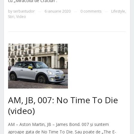
cu „Miracolul de Crăciun”.
by
serbantudor
6 ianuarie 2020
0 comments
Lifestyle
,
—
—
—
Stiri
,
Video
AM, JB, 007: No Time To Die
(video)
AM – Aston Martin, JB – James Bond. 007 și suntem
aproape gata de No Time To Die. Sau poate de „The E-