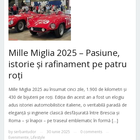
Mille Miglia 2025 – Pasiune,
istorie și rafinament pe patru
roți
Mille Miglia 2025 au însumat cinci zile, 1.900 de kilometri și
430 de bijuterii pe roți. Ediția din acest an a fost un elogiu
adus istoriei automobilistice italiene, o veritabilă paradă de
eleganță și inginerie clasică desfășurată între Brescia și
Roma – și înapoi – pe traseul emblematic în formă […]
by
serbantudor
30 iunie 2025
0 comments
—
—
—
Evenimente
,
Lifestyle