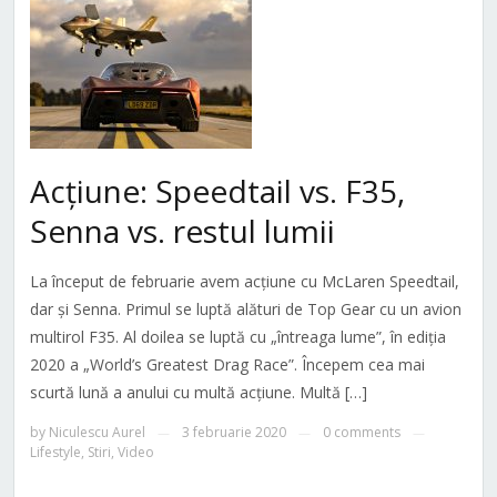
Acțiune: Speedtail vs. F35,
Senna vs. restul lumii
La început de februarie avem acțiune cu McLaren Speedtail,
dar și Senna. Primul se luptă alături de Top Gear cu un avion
multirol F35. Al doilea se luptă cu „întreaga lume”, în ediția
2020 a „World’s Greatest Drag Race”. Începem cea mai
scurtă lună a anului cu multă acțiune. Multă […]
by
Niculescu Aurel
3 februarie 2020
0 comments
—
—
—
Lifestyle
,
Stiri
,
Video