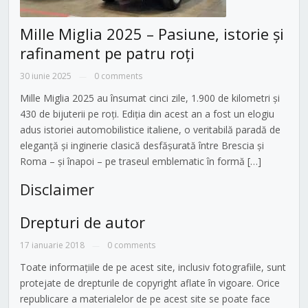
Mille Miglia 2025 – Pasiune, istorie și
rafinament pe patru roți
30 iunie 2025
0 comments
—
Mille Miglia 2025 au însumat cinci zile, 1.900 de kilometri și
430 de bijuterii pe roți. Ediția din acest an a fost un elogiu
adus istoriei automobilistice italiene, o veritabilă paradă de
eleganță și inginerie clasică desfășurată între Brescia și
Roma – și înapoi – pe traseul emblematic în formă […]
Disclaimer
Drepturi de autor
17 ianuarie 2018
0 comments
—
Toate informațiile de pe acest site, inclusiv fotografiile, sunt
protejate de drepturile de copyright aflate în vigoare. Orice
republicare a materialelor de pe acest site se poate face