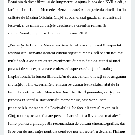
România dedicat filmului de lungmetraj, a ajuns la cea de a XVII-a edi
ț
ie
iar în ultimii 12 ani Mercedes-Benz a des
ă
vâr
ș
it experien
ț
a cinefililor, în
calitate de Ma
ș
in
ă
Oficial
ă
. Cluj-Napoca, ora
ș
ul gazd
ă
al renumitului
festival, îi va primi cu bra
ț
ele deschise pe cinea
ș
tii români
ș
i
interna
ț
ionali, în perioada 25 mai – 3 iunie 2018.
„
Prezen
ț
a de 12 ani a Mercedes-Benz
la
cel mai important
ș
i respectat
festival din România dedicat cinematografiei reprezint
ă
pentru noi mai
mult decât o asociere cu un eveniment. Suntem deja co-autori ai unei
pove
ș
ti de succes, una care vorbe
ș
te despre excelen
ț
a cultural
ă
ș
i
inspira
ț
ional
ă
în lumea filmului. An de an, suntem onora
ț
i s
ă
le asigur
ă
m
invita
ț
ilor TIFF experien
ț
e premium pe durata festivalului, atât de la
bordul autoturismelor Mercedes-Benz de ultim
ă
genera
ț
ie, cât
ș
i prin
punerea în scen
ă
a unor activ
ă
ri memorabile, care vor puncta
principalele momente ale Festivalului. Ne face pl
ă
cere s
ă
revenim la
Cluj, un ora
ș
pe care fiecare persoan
ă
ar trebui s
ă
îl viziteze mai ales în
iunie, pentru a-
ș
i lua por
ț
ia recomandat
ă
de cultur
ă
cinematografic
ă
, dar
ș
i pe cea de inspira
ț
ie pentru a conduce noi proiecte”, a declarat
Philipp