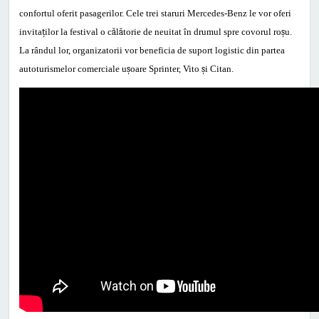
confortul oferit pasagerilor. Cele trei staruri Mercedes-Benz le vor oferi
invita
ț
ilor la festival o c
ă
l
ă
torie de neuitat în drumul spre covorul ro
ș
u.
La rândul lor, organizatorii vor beneficia de suport logistic din partea
autoturismelor comerciale u
ș
oare Sprinter, Vito
ș
i Citan.