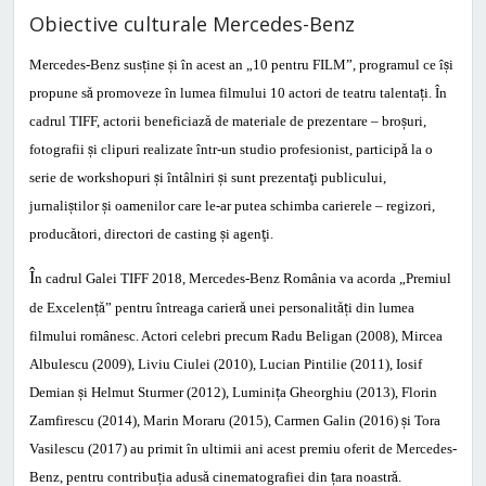
Obiective culturale Mercedes-Benz
Mercedes-Benz sus
ț
ine
ș
i
î
n acest an
„
10 pentru FILM”, programul ce î
ș
i
propune s
ă
promoveze în lumea filmului 10 actori de teatru talenta
ț
i. În
cadrul TIFF, actorii beneficiaz
ă
de materiale de prezentare – bro
ș
uri,
fotografii
ș
i clipuri realizate într-un studio profesionist, particip
ă
la o
serie de workshopuri
ș
i întâlniri
ș
i sunt prezenta
ţ
i publicului,
jurnali
ș
tilor
ș
i oamenilor care le-ar putea schimba carierele – regizori,
produc
ă
tori, directori de casting
ș
i agen
ţ
i.
Î
n cadrul Galei TIFF 2018, Mercedes-Benz România va acorda
„
Premiul
de Excelen
ță
” pentru întreaga carier
ă
unei personalit
ăț
i din lumea
filmului românesc. Actori celebri precum Radu Beligan (2008), Mircea
Albulescu (2009), Liviu Ciulei (2010), Lucian Pintilie (2011), Iosif
Demian
ș
i Helmut Sturmer (2012), Lumini
ț
a Gheorghiu (2013), Florin
Zamfirescu (2014), Marin Moraru (2015), Carmen Galin (2016)
ș
i Tora
Vasilescu (2017) au primit în ultimii ani acest premiu oferit de Mercedes-
Benz, pentru contribu
ț
ia adus
ă
cinematografiei din
ț
ara noastr
ă
.