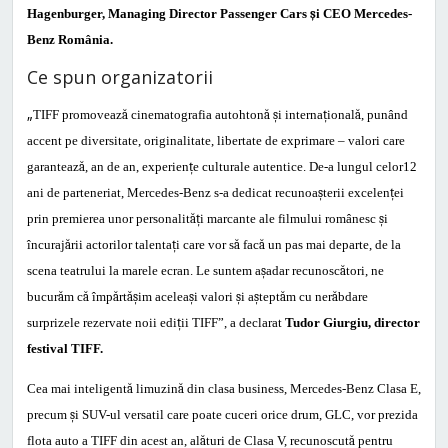
Hagenburger, Managing Director Passenger Cars
ș
i CEO Mercedes-
Benz România.
Ce spun organizatorii
„
TIFF promoveaz
ă
cinematografia autohton
ă
ș
i interna
ț
ional
ă
, punând
accent pe diversitate, originalitate, libertate de exprimare – valori care
garanteaz
ă
, an de an, experien
ț
e culturale autentice. De-a lungul celor12
ani de parteneriat, Mercedes-Benz s-a dedicat recunoa
ș
terii excelen
ț
ei
prin premierea unor personalit
ăț
i marcante ale filmului românesc
ș
i
încuraj
ă
rii actorilor talenta
ț
i care vor s
ă
fac
ă
un pas mai departe, de la
scena teatrului la marele ecran. Le suntem a
ș
adar recunosc
ă
tori, ne
bucur
ă
m c
ă
împ
ă
rt
ăș
im acelea
ș
i valori
ș
i a
ș
tept
ă
m cu ner
ă
bdare
surprizele rezervate noii edi
ț
ii TIFF”, a declarat
Tudor Giurgiu, director
festival TIFF.
Cea mai inteligent
ă
limuzin
ă
din clasa business, Mercedes-Benz Clasa E,
precum
ș
i SUV-ul versatil care poate cuceri orice drum, GLC, vor prezida
flota auto a TIFF din acest an, al
ă
turi de Clasa V, recunoscut
ă
pentru