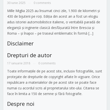
30 iunie 2025
0 comments
—
Mille Miglia 2025 au însumat cinci zile, 1.900 de kilometri și
430 de bijuterii pe roți. Ediția din acest an a fost un elogiu
adus istoriei automobilistice italiene, o veritabilă paradă de
eleganță și inginerie clasică desfășurată între Brescia și
Roma – și înapoi – pe traseul emblematic în formă […]
Disclaimer
Drepturi de autor
17 ianuarie 2018
0 comments
—
Toate informațiile de pe acest site, inclusiv fotografiile, sunt
protejate de drepturile de copyright aflate în vigoare. Orice
republicare a materialelor de pe acest site se poate face
numai cu acordul scris al proprietarului site-ului. Citarea se
face în limita a 150 de semne și fără fotografie.
Despre noi