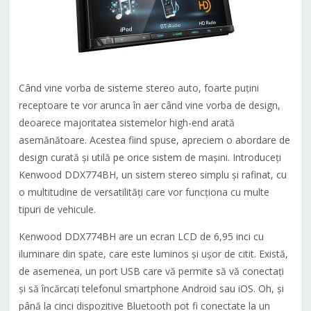
Când vine vorba de sisteme stereo auto, foarte puțini
receptoare te vor arunca în aer când vine vorba de design,
deoarece majoritatea sistemelor high-end arată
asemănătoare. Acestea fiind spuse, apreciem o abordare de
design curată și utilă pe orice sistem de mașini. Introduceți
Kenwood DDX774BH, un sistem stereo simplu și rafinat, cu
o multitudine de versatilități care vor funcționa cu multe
tipuri de vehicule.
Kenwood DDX774BH are un ecran LCD de 6,95 inci cu
iluminare din spate, care este luminos și ușor de citit. Există,
de asemenea, un port USB care vă permite să vă conectați
și să încărcați telefonul smartphone Android sau iOS. Oh, și
până la cinci dispozitive Bluetooth pot fi conectate la un