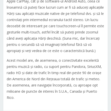
Apple CarPlay, cât și de software-ul Android Auto, ceea ce
înseamnă că puteți face lucruri cum ar fi să aduceți aplicațiile
Hărți sau aplicații muzicale native de pe telefonul dvs. și să le
controlați prin intermediul ecranului tactil stereo. Un lucru
deosebit de interesant pe care touchscreen-ul îl permite este
gesturile multi-touch, astfel încât să puteți prinde zoomul
când aveți aplicația Hărți deschisă. (Suna mic, dar încercați
pentru o secundă să vă imaginați telefonul fără să vă
apropiați și veți vedea de ce este o caracteristică bună.)
Acest model are, de asemenea, o conectivitate excelentă
pentru muzică și radio, cu suport pentru Pandora, SiriusXM,
radio HD și date de trafic în timp real din peste 90 de orașe
din America de Nord din Rețeaua totală de trafic și meteo.
De asemenea, are navigație încorporată, cu aproape opt
milioane de puncte de interes în S.U.A., Canada și Puerto
Rico.