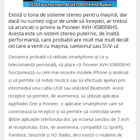
Există o tona de sisteme stereo pentru mașină, dar
dacă nu sunteți sigur de unde să începeți, ar trebui
să aruncați o privire la Pioneer AVH-X5800BHS.
Acesta este un sistem stereo puternic, de înaltă
performanță, care probabil are mult mai mult decât
cel care a venit cu mașina, camionul sau SUV-ul.
Deoarece probabil că utilizați smartphone-ul ca și
telecomandă personală, vă place că Pioneer AVH-X5800BHS
funcționează cu cele mai recente modele iPhone și Android
și vă permite să redați muzică sau să efectuați apeluri prin
intermediul unui cablu USB sau utilizând Bluetooth. Acest
receptor vă permite, de asemenea, să utilizați aplicația
AppRadio One a Pioneer, o aplicație smartphone care se
conectează la receptor și vă permite să controlați unele
dintre aplicațiile telefonului dvs. pe ecranul senzitiv de 7 inch
al receptorului. Este, de asemenea, compatibil cu Spotify,
Pandora, SiriusXM și HD Radio, deci există o mulțime de