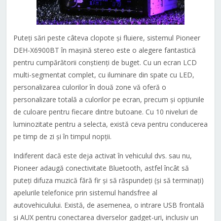
Puteți sări peste câteva clopote și fluiere, sistemul Pioneer
DEH-X6900BT în mașină stereo este o alegere fantastică
pentru cumpărătorii conștienți de buget. Cu un ecran LCD
multi-segmentat complet, cu iluminare din spate cu LED,
personalizarea culorilor în două zone vă oferă o
personalizare totală a culorilor pe ecran, precum și opțiunile
de culoare pentru fiecare dintre butoane. Cu 10 niveluri de
luminozitate pentru a selecta, există ceva pentru conducerea
pe timp de zi și în timpul nopții.
Indiferent dacă este deja activat în vehiculul dvs. sau nu,
Pioneer adaugă conectivitate Bluetooth, astfel încât să
puteți difuza muzică fără fir și să răspundeți (și să terminați)
apelurile telefonice prin sistemul handsfree al
autovehiculului. Există, de asemenea, o intrare USB frontală
și AUX pentru conectarea diverselor gadget-uri, inclusiv un