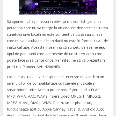
Să spunem că ești nebun în privința muzicii. Ești genul de
persoană care nu va merge la un concert deoarece calitatea
sunetului unei locații nu este suficient de bună sau cineva
care nu va asculta un album dacă nu este în format FLAC de
înaltă calitate. Aceasta înseamnă că sunteți, de asemenea,
tipul de persoană care are nevoie de un stereo auto care
poate face și să cânte orice. Permiteți-ne să vă prezentăm
produsul Pioneer AVH-4200NEX.
Pioneer AVH-4200NEX dispune de un ecran de 7 inch și un
nivel uluitor de compatibilitate cu fișierele muzicale și
smartphone-urile. Acesta poate reda fișiere audio FLAC,
MP3, WMA, AAC, WAV și fișiere video MPEG-1, MPEG-2,
MPEG-4, AVI, DivX și WMV. Pentru smartphone-uri,
funcționează atât cu Apple CarPlay, cât și cu Android Auto,
deci indiferent de tipul de telefon pe care îl aveți, acest lucru