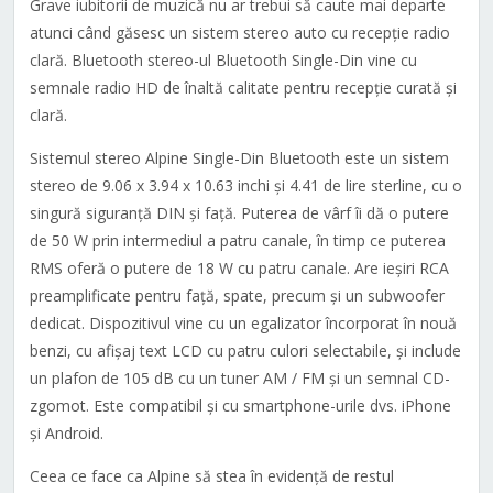
Grave iubitorii de muzică nu ar trebui să caute mai departe
atunci când găsesc un sistem stereo auto cu recepție radio
clară. Bluetooth stereo-ul Bluetooth Single-Din vine cu
semnale radio HD de înaltă calitate pentru recepție curată și
clară.
Sistemul stereo Alpine Single-Din Bluetooth este un sistem
stereo de 9.06 x 3.94 x 10.63 inchi și 4.41 de lire sterline, cu o
singură siguranță DIN și față. Puterea de vârf îi dă o putere
de 50 W prin intermediul a patru canale, în timp ce puterea
RMS oferă o putere de 18 W cu patru canale. Are ieșiri RCA
preamplificate pentru față, spate, precum și un subwoofer
dedicat. Dispozitivul vine cu un egalizator încorporat în nouă
benzi, cu afișaj text LCD cu patru culori selectabile, și include
un plafon de 105 dB cu un tuner AM / FM și un semnal CD-
zgomot. Este compatibil și cu smartphone-urile dvs. iPhone
și Android.
Ceea ce face ca Alpine să stea în evidență de restul