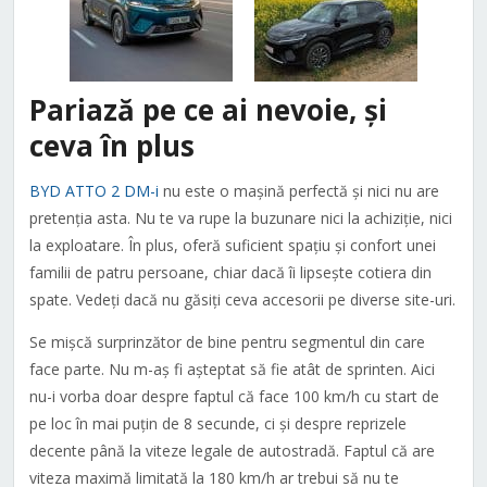
Pariază pe ce ai nevoie, și
ceva în plus
BYD ATTO 2 DM-i
nu este o mașină perfectă și nici nu are
pretenția asta. Nu te va rupe la buzunare nici la achiziție, nici
la exploatare. În plus, oferă suficient spațiu și confort unei
familii de patru persoane, chiar dacă îi lipsește cotiera din
spate. Vedeți dacă nu găsiți ceva accesorii pe diverse site-uri.
Se mișcă surprinzător de bine pentru segmentul din care
face parte. Nu m-aș fi așteptat să fie atât de sprinten. Aici
nu-i vorba doar despre faptul că face 100 km/h cu start de
pe loc în mai puțin de 8 secunde, ci și despre reprizele
decente până la viteze legale de autostradă. Faptul că are
viteza maximă limitată la 180 km/h ar trebui să nu te