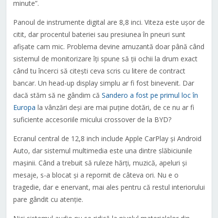
minute”.
Panoul de instrumente digital are 8,8 inci. Viteza este ușor de
citit, dar procentul bateriei sau presiunea în pneuri sunt
afișate cam mic. Problema devine amuzantă doar până când
sistemul de monitorizare îți spune să ții ochii la drum exact
când tu încerci să citești ceva scris cu litere de contract
bancar. Un head-up display simplu ar fi fost binevenit. Dar
dacă stăm să ne gândim că
Sandero a fost pe primul loc în
Europa
la vânzări deși are mai puține dotări, de ce nu ar fi
suficiente accesoriile micului crossover de la BYD?
Ecranul central de 12,8 inch include Apple CarPlay și Android
Auto, dar sistemul multimedia este una dintre slăbiciunile
mașinii. Când a trebuit să ruleze hărți, muzică, apeluri și
mesaje, s-a blocat și a repornit de câteva ori. Nu e o
tragedie, dar e enervant, mai ales pentru că restul interiorului
pare gândit cu atenție.