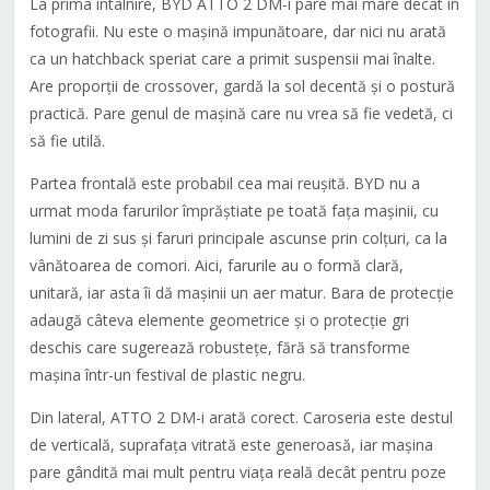
La prima întâlnire, BYD ATTO 2 DM-i pare mai mare decât în
fotografii. Nu este o mașină impunătoare, dar nici nu arată
ca un hatchback speriat care a primit suspensii mai înalte.
Are proporții de crossover, gardă la sol decentă și o postură
practică. Pare genul de mașină care nu vrea să fie vedetă, ci
să fie utilă.
Partea frontală este probabil cea mai reușită. BYD nu a
urmat moda farurilor împrăștiate pe toată fața mașinii, cu
lumini de zi sus și faruri principale ascunse prin colțuri, ca la
vânătoarea de comori. Aici, farurile au o formă clară,
unitară, iar asta îi dă mașinii un aer matur. Bara de protecție
adaugă câteva elemente geometrice și o protecție gri
deschis care sugerează robustețe, fără să transforme
mașina într-un festival de plastic negru.
Din lateral, ATTO 2 DM-i arată corect. Caroseria este destul
de verticală, suprafața vitrată este generoasă, iar mașina
pare gândită mai mult pentru viața reală decât pentru poze