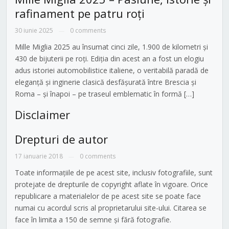
rafinament pe patru roți
30 iunie 2025
0 comments
—
Mille Miglia 2025 au însumat cinci zile, 1.900 de kilometri și
430 de bijuterii pe roți. Ediția din acest an a fost un elogiu
adus istoriei automobilistice italiene, o veritabilă paradă de
eleganță și inginerie clasică desfășurată între Brescia și
Roma – și înapoi – pe traseul emblematic în formă […]
Disclaimer
Drepturi de autor
17 ianuarie 2018
0 comments
—
Toate informațiile de pe acest site, inclusiv fotografiile, sunt
protejate de drepturile de copyright aflate în vigoare. Orice
republicare a materialelor de pe acest site se poate face
numai cu acordul scris al proprietarului site-ului. Citarea se
face în limita a 150 de semne și fără fotografie.