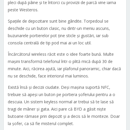
pleci după pâine și te întorci cu provizii de parcă vine iarna
peste Westeros.
Spațiile de depozitare sunt bine gândite. Torpedoul se
deschide cu un buton clasic, nu dintr-un meniu ascuns,
buzunarele portierelor pot ține sticle și gustări, iar sub
consola centrală de tip pod mai ai un loc util.
Încărcătorul wireless răcit este o idee foarte bună. Multe
mașini transformă telefonul într-o plită mică după 30 de
minute. Aici, răcirea ajută, iar plafonul panoramic, chiar dacă
nu se deschide, face interiorul mai luminos.
Există însă și decizii ciudate. Deși mașina suportă NFC,
trebuie să apeși un buton pe portiera șoferului pentru a o
descuia. Un sistem keyless normal ar trebui să te lase să
tragi de mâner și gata. Aici pare că BYD a găsit niște
butoane rămase prin depozit și a decis să le monteze. Doar
la șofer, ca să fie misterul complet.