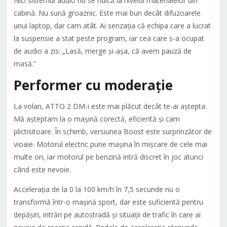
Nici sistemul audio nu se ridică la nivelul materialelor din
cabină. Nu sună groaznic. Este mai bun decât difuzoarele
unui laptop, dar cam atât. Ai senzația că echipa care a lucrat
la suspensie a stat peste program, iar cea care s-a ocupat
de audio a zis: „Lasă, merge și-așa, că avem pauză de
masă.”
Performer cu moderație
La volan, ATTO 2 DM-i este mai plăcut decât te-ai aștepta.
Mă așteptam la o mașină corectă, eficientă și cam
plictisitoare. În schimb, versiunea Boost este surprinzător de
vioaie. Motorul electric pune mașina în mișcare de cele mai
multe ori, iar motorul pe benzină intră discret în joc atunci
când este nevoie.
Accelerația de la 0 la 100 km/h în 7,5 secunde nu o
transformă într-o mașină sport, dar este suficientă pentru
depășiri, intrări pe autostradă și situații de trafic în care ai