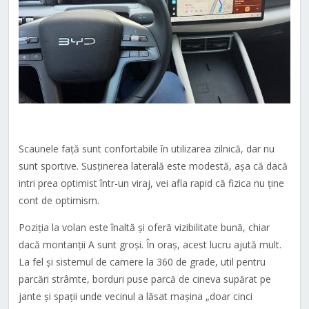
Scaunele față sunt confortabile în utilizarea zilnică, dar nu
sunt sportive. Susținerea laterală este modestă, așa că dacă
intri prea optimist într-un viraj, vei afla rapid că fizica nu ține
cont de optimism.
Poziția la volan este înaltă și oferă vizibilitate bună, chiar
dacă montanții A sunt groși. În oraș, acest lucru ajută mult.
La fel și sistemul de camere la 360 de grade, util pentru
parcări strâmte, borduri puse parcă de cineva supărat pe
jante și spații unde vecinul a lăsat mașina „doar cinci