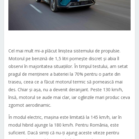
Cel mai mult mi-a plăcut liniștea sistemului de propulsie.
Motorul pe benzină de 1,5 litri pornește discret și abia îl
observi în majoritatea situațiilor. În timpul testului, am setat
pragul de menținere a bateriei la 70% pentru o parte din
traseu, ceea ce a făcut motorul termic să pornească mai
des. Chiar și așa, nu a devenit deranjant. Peste 130 km/h,
însă, motorul se aude mai clar, iar oglinzile mari produc ceva
zgomot aerodinamic.
În modul electric, mașina este limitată la 145 km/h, iar în
modul hibrid ajunge la 180 km/h. Pentru România, este
suficient. Dacă simți că nu-ți ajung aceste viteze pentru