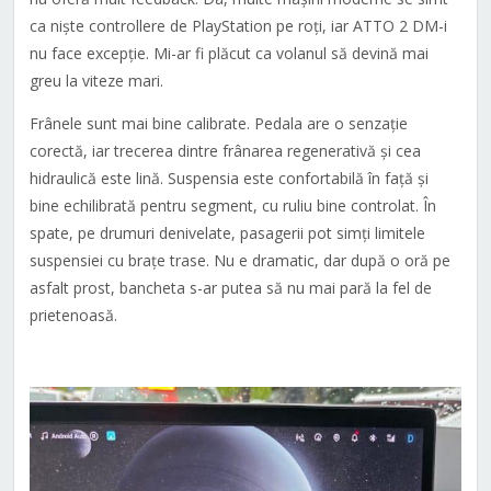
ca niște controllere de PlayStation pe roți, iar ATTO 2 DM-i
nu face excepție. Mi-ar fi plăcut ca volanul să devină mai
greu la viteze mari.
Frânele sunt mai bine calibrate. Pedala are o senzație
corectă, iar trecerea dintre frânarea regenerativă și cea
hidraulică este lină. Suspensia este confortabilă în față și
bine echilibrată pentru segment, cu ruliu bine controlat. În
spate, pe drumuri denivelate, pasagerii pot simți limitele
suspensiei cu brațe trase. Nu e dramatic, dar după o oră pe
asfalt prost, bancheta s-ar putea să nu mai pară la fel de
prietenoasă.