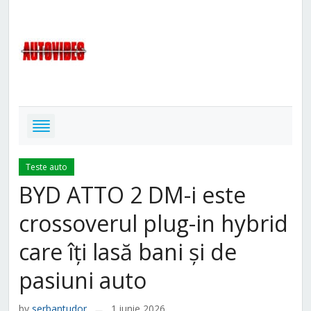
Teste auto
BYD ATTO 2 DM-i este
crossoverul plug-in hybrid
care îți lasă bani și de
pasiuni auto
by
serbantudor
1 iunie 2026
—