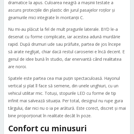
dramatice la apus. Culoarea neagră a mașinii testate a
ascuns protecțiile din plastic din jurul pasajelor roților și
geamurile mici integrate în montanții C.
Nu mi-au plăcut la fel de mult pragurile laterale. BYD le-a
desenat cu forme complicate, iar acestea adună murdărie
rapid. După drumuri ude sau prăfuite, partea de jos începe
să arate neglijat, chiar dacă restul caroseriei e încă decent. E
genul de idee bună în studio, dar enervantă când realitatea
are noroi.
Spatele este partea cea mai puțin spectaculoasă. Hayonul
vertical și plat îl face să semene, din unele unghiuri, cu un
vehicul utilitar mic. Totuși, stopurile LED cu forme de tip
infinit mai salvează situația. Per total, designul nu rupe gura
târgului, dar nici nu o ia pe arătură. Este corect, discret și mai
bine proporționat în realitate decât în poze.
Confort cu minusuri