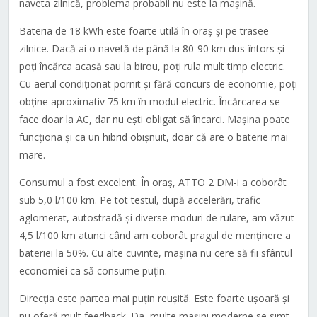
naveta zilnică, problema probabil nu este la mașină.
Bateria de 18 kWh este foarte utilă în oraș și pe trasee
zilnice. Dacă ai o navetă de până la 80-90 km dus-întors și
poți încărca acasă sau la birou, poți rula mult timp electric.
Cu aerul condiționat pornit și fără concurs de economie, poți
obține aproximativ 75 km în modul electric. Încărcarea se
face doar la AC, dar nu ești obligat să încarci. Mașina poate
funcționa și ca un hibrid obișnuit, doar că are o baterie mai
mare.
Consumul a fost excelent. În oraș, ATTO 2 DM-i a coborât
sub 5,0 l/100 km. Pe tot testul, după accelerări, trafic
aglomerat, autostradă și diverse moduri de rulare, am văzut
4,5 l/100 km atunci când am coborât pragul de menținere a
bateriei la 50%. Cu alte cuvinte, mașina nu cere să fii sfântul
economiei ca să consume puțin.
Direcția este partea mai puțin reușită. Este foarte ușoară și
nu oferă mult feedback. Da, multe mașini moderne se simt