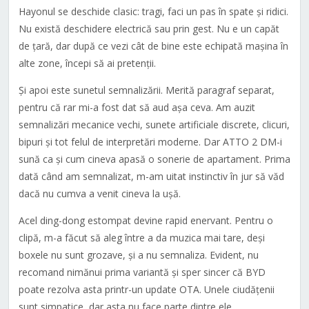
Hayonul se deschide clasic: tragi, faci un pas în spate și ridici.
Nu există deschidere electrică sau prin gest. Nu e un capăt
de țară, dar după ce vezi cât de bine este echipată mașina în
alte zone, începi să ai pretenții.
Și apoi este sunetul semnalizării. Merită paragraf separat,
pentru că rar mi-a fost dat să aud așa ceva. Am auzit
semnalizări mecanice vechi, sunete artificiale discrete, clicuri,
bipuri și tot felul de interpretări moderne. Dar ATTO 2 DM-i
sună ca și cum cineva apasă o sonerie de apartament. Prima
dată când am semnalizat, m-am uitat instinctiv în jur să văd
dacă nu cumva a venit cineva la ușă.
Acel ding-dong estompat devine rapid enervant. Pentru o
clipă, m-a făcut să aleg între a da muzica mai tare, deși
boxele nu sunt grozave, și a nu semnaliza. Evident, nu
recomand nimănui prima variantă și sper sincer că BYD
poate rezolva asta printr-un update OTA. Unele ciudățenii
sunt simpatice, dar asta nu face parte dintre ele.