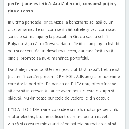
perfecțiune estetică. Arată decent, consumă puțin și
ține cu casa.
În ultima perioadă, orice vizită la benzinărie se lasă cu un
oftat amarnic. Te uiți cum se învârt cifrele și vezi cum scad
șansele să mai ajungi la pescuit, în Grecia sau la schi în
Bulgaria. Așa că ai câteva variante: fie îți iei un plug-in hybrid
nou și decent, fie un diesel mai vechi, dar care încă arată
bine și promite să nu-ți mănânce portofelul.
Dacă alegi varianta SUV nemțesc „full fără trapă”, trebuie să-
ți asumi încercări precum DPF, EGR, AdBlue și alte acronime
care dor la portofel. Pe partea de PHEV nou, oferta începe
să devină interesantă, iar ce avem noi aici este o surpriză
plăcută. Nu din toate punctele de vedere, ci din destule.
BYD ATTO 2 DM-i vine cu o idee simplă: motor pe benzină,
motor electric, baterie suficient de mare pentru naveta
zilnică și consum mic atunci când bateria nu mai este plină.