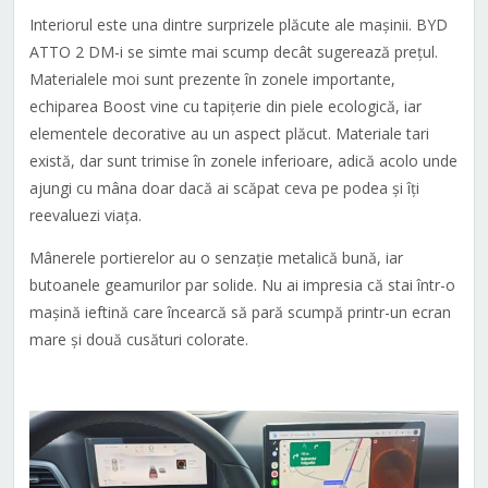
Interiorul este una dintre surprizele plăcute ale mașinii. BYD
ATTO 2 DM-i se simte mai scump decât sugerează prețul.
Materialele moi sunt prezente în zonele importante,
echiparea Boost vine cu tapițerie din piele ecologică, iar
elementele decorative au un aspect plăcut. Materiale tari
există, dar sunt trimise în zonele inferioare, adică acolo unde
ajungi cu mâna doar dacă ai scăpat ceva pe podea și îți
reevaluezi viața.
Mânerele portierelor au o senzație metalică bună, iar
butoanele geamurilor par solide. Nu ai impresia că stai într-o
mașină ieftină care încearcă să pară scumpă printr-un ecran
mare și două cusături colorate.