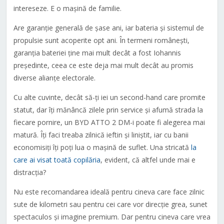
intereseze. E o mașină de familie.
Are garanție generală de șase ani, iar bateria și sistemul de
propulsie sunt acoperite opt ani. În termeni românești,
garanția bateriei ține mai mult decât a fost Iohannis
președinte, ceea ce este deja mai mult decât au promis
diverse alianțe electorale.
Cu alte cuvinte, decât să-ți iei un second-hand care promite
statut, dar îți mănâncă zilele prin service și afumă strada la
fiecare pornire, un BYD ATTO 2 DM-i poate fi alegerea mai
matură. Îți faci treaba zilnică ieftin și liniștit, iar cu banii
economisiți îți poți lua o mașină de suflet. Una stricată
la
care ai visat toată copilăria
, evident, că altfel unde mai e
distracția?
Nu este recomandarea ideală pentru cineva care face zilnic
sute de kilometri sau pentru cei care vor direcție grea, sunet
spectaculos și imagine premium. Dar pentru cineva care vrea