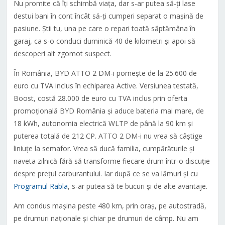
Nu promite că îți schimbă viața, dar s-ar putea să-ți lase
destui bani în cont încât să-ți cumperi separat o mașină de
pasiune. Știi tu, una pe care o repari toată săptămâna în
garaj, ca s-o conduci duminică 40 de kilometri și apoi să
descoperi alt zgomot suspect.
În România, BYD ATTO 2 DM-i pornește de la 25.600 de
euro cu TVA inclus în echiparea Active. Versiunea testată,
Boost, costă 28.000 de euro cu TVA inclus prin oferta
promoțională BYD România și aduce bateria mai mare, de
18 kWh, autonomia electrică WLTP de până la 90 km și
puterea totală de 212 CP. ATTO 2 DM-i nu vrea să câștige
liniuțe la semafor. Vrea să ducă familia, cumpărăturile și
naveta zilnică fără să transforme fiecare drum într-o discuție
despre prețul carburantului. Iar după ce se va lămuri și cu
Programul Rabla
, s-ar putea să te bucuri și de alte avantaje.
Am condus mașina peste 480 km, prin oraș, pe autostradă,
pe drumuri naționale și chiar pe drumuri de câmp. Nu am