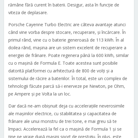
rămâne fără curent în baterii. Desigur, asta în funcție de
viteza de deplasare.
Porsche Cayenne Turbo Electric are câteva avantaje atunci
când vine vorba despre stocare, recuperare, și încărcare. În
primul rând, vine cu o baterie generoasă de 113 kWh. În al
doilea rând, mașina are un sistem excelent de recuperare a
energiei de frânare. Poate regenera până la 600 kWh, similar
cu o mașină de Formula E. Toate acestea sunt posibile
datorită platformei cu arhitectură de 800 de volți și a
sistemului de răcire a bateriilor. În total, este un complex de
tehnologii făcute parcă să-i enerveze pe Newton, pe Ohm,
pe Ampere și pe Volta la un loc.
Dar dacă ne-am obișnuit deja cu accelerațiile neverosimile
ale mașinilor electrice, cu stabilitatea și capacitatea de
frânare ale unui monstru de trei tone, e mai greu să te
împaci. Accelerează la fel ca o mașină de Formula 1 și se
ține pe viraje după mașini sport de prestigiu. În plus, este