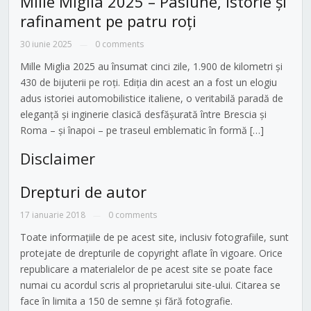
Mille Miglia 2025 – Pasiune, istorie și
rafinament pe patru roți
30 iunie 2025
0 comments
—
Mille Miglia 2025 au însumat cinci zile, 1.900 de kilometri și
430 de bijuterii pe roți. Ediția din acest an a fost un elogiu
adus istoriei automobilistice italiene, o veritabilă paradă de
eleganță și inginerie clasică desfășurată între Brescia și
Roma – și înapoi – pe traseul emblematic în formă […]
Disclaimer
Drepturi de autor
17 ianuarie 2018
0 comments
—
Toate informațiile de pe acest site, inclusiv fotografiile, sunt
protejate de drepturile de copyright aflate în vigoare. Orice
republicare a materialelor de pe acest site se poate face
numai cu acordul scris al proprietarului site-ului. Citarea se
face în limita a 150 de semne și fără fotografie.