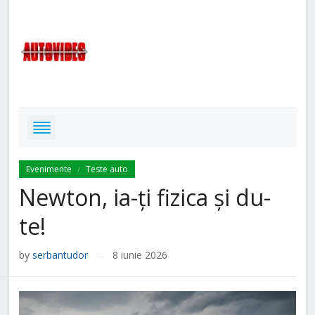
Evenimente
Teste auto
/
Newton, ia-ți fizica și du-
te!
by
serbantudor
8 iunie 2026
—