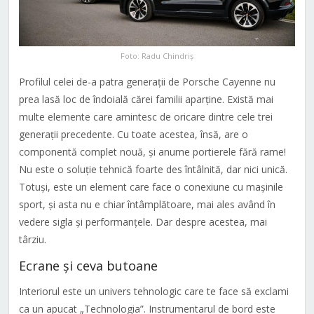
Foto: Radu Chindriș
Profilul celei de-a patra generații de Porsche Cayenne nu
prea lasă loc de îndoială cărei familii aparține. Există mai
multe elemente care amintesc de oricare dintre cele trei
generații precedente. Cu toate acestea, însă, are o
componentă complet nouă, și anume portierele fără rame!
Nu este o soluție tehnică foarte des întâlnită, dar nici unică.
Totuși, este un element care face o conexiune cu mașinile
sport, și asta nu e chiar întâmplătoare, mai ales având în
vedere sigla și performanțele. Dar despre acestea, mai
târziu.
Ecrane și ceva butoane
Interiorul este un univers tehnologic care te face să exclami
ca un apucat „Technologia”. Instrumentarul de bord este