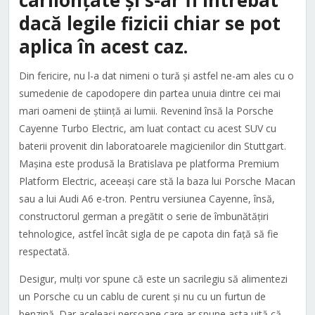
cârlionțate și s-ar fi întrebat
dacă legile fizicii chiar se pot
aplica în acest caz.
Din fericire, nu l-a dat nimeni o tură și astfel ne-am ales cu o
sumedenie de capodopere din partea unuia dintre cei mai
mari oameni de știință ai lumii. Revenind însă la Porsche
Cayenne Turbo Electric, am luat contact cu acest SUV cu
baterii provenit din laboratoarele magicienilor din Stuttgart.
Mașina este produsă la Bratislava pe platforma Premium
Platform Electric, aceeași care stă la baza lui Porsche Macan
sau a lui Audi A6 e-tron. Pentru versiunea Cayenne, însă,
constructorul german a pregătit o serie de îmbunătățiri
tehnologice, astfel încât sigla de pe capota din față să fie
respectată.
Desigur, mulți vor spune că este un sacrilegiu să alimentezi
un Porsche cu un cablu de curent și nu cu un furtun de
benzină. Dar aceleași persoane care ar spune asta uită că