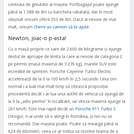
centrului de greutate al mașinii. Portbagajul poate ajunge
până la 1.588 de litri cu bancheta rabatată, dar în mod
obișnuit oricum oferă 553 de litri. Dacă ai nevoie de mai
mult, oricum
chemi un camion să te ajute
.
Newton, joac-o p-asta!
Cu o masă proprie ce sare de 2.600 de kilograme și ajunge
destul de aproape de limita la care ai nevoie de categoria C
pe permis (masă maximă de 3.276 kg), marele SUV este
incredibil de sprinten. Porsche Cayenne Turbo Electric
accelerează de la 0 la 100 km/h în 2,5 secunde. Unui om
normal i-a luat mai mult timp să citească propoziția
precedentă decât i-ar lua unui astfel de vehicul să ajungă de
la 0 la „adio permis” în localitate, iar viteza maximă ajunge la
261 km/h. Este mai rapid decât un
Porsche 911 Turbo S
.
Desigur, n-ai unde să o atingi în România, și nici nu se
recomandă. Dar mașina poate. Poate să meargă până la
624 de kilometri, ceea ce ar trebui să rezolve teama de a