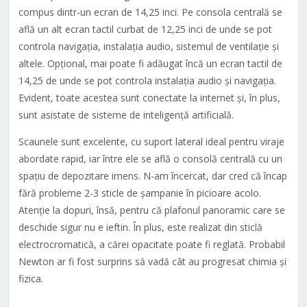
compus dintr-un ecran de 14,25 inci. Pe consola centrală se
află un alt ecran tactil curbat de 12,25 inci de unde se pot
controla navigația, instalația audio, sistemul de ventilație și
altele. Opțional, mai poate fi adăugat încă un ecran tactil de
14,25 de unde se pot controla instalația audio și navigația.
Evident, toate acestea sunt conectate la internet și, în plus,
sunt asistate de sisteme de inteligență artificială.
Scaunele sunt excelente, cu suport lateral ideal pentru viraje
abordate rapid, iar între ele se află o consolă centrală cu un
spațiu de depozitare imens. N-am încercat, dar cred că încap
fără probleme 2-3 sticle de șampanie în picioare acolo.
Atenție la dopuri, însă, pentru că plafonul panoramic care se
deschide sigur nu e ieftin. În plus, este realizat din sticlă
electrocromatică, a cărei opacitate poate fi reglată. Probabil
Newton ar fi fost surprins să vadă cât au progresat chimia și
fizica.