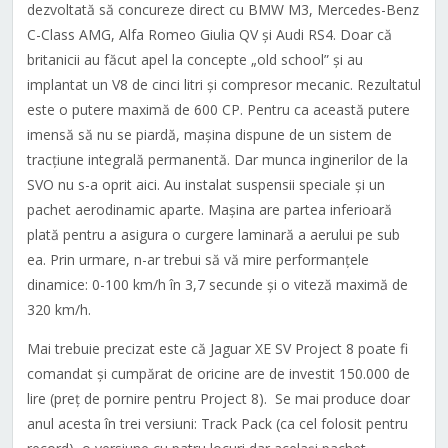
dezvoltată să concureze direct cu BMW M3, Mercedes-Benz
C-Class AMG, Alfa Romeo Giulia QV și Audi RS4. Doar că
britanicii au făcut apel la concepte „old school” și au
implantat un V8 de cinci litri și compresor mecanic. Rezultatul
este o putere maximă de 600 CP. Pentru ca această putere
imensă să nu se piardă, mașina dispune de un sistem de
tracțiune integrală permanentă. Dar munca inginerilor de la
SVO nu s-a oprit aici. Au instalat suspensii speciale și un
pachet aerodinamic aparte. Mașina are partea inferioară
plată pentru a asigura o curgere laminară a aerului pe sub
ea. Prin urmare, n-ar trebui să vă mire performanțele
dinamice: 0-100 km/h în 3,7 secunde și o viteză maximă de
320 km/h.
Mai trebuie precizat este că Jaguar XE SV Project 8 poate fi
comandat și cumpărat de oricine are de investit 150.000 de
lire (preț de pornire pentru Project 8). Se mai produce doar
anul acesta în trei versiuni: Track Pack (ca cel folosit pentru