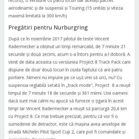
record), o versiune cu patru locuri dar același pachet
aerodinamic și de suspensii și Touring (15 unități și viteza
maximă limitată la 300 km/h)
Pregătiri pentru Nurburgring
După ce în noiembrie 2017 pilotul de teste Vincent
Radermecker a obținut un timp remarcabil, de 7 minute 21
secunde și două zecimi, acum s-a întors pentru a-l doborâ. A
venit de data aceasta cu versiunea Project 8 Track Pack care
dispune de doar două locuri în ciuda faptului că are patru
portiere. Nimeni nu impune pe ce ușă vrei să urci, nu? Cu
suspensia reglabilă setată în „track mode”, Project 8 a reușit
timpul de 7 minute 18 de secunde și 361 miimi. Unii oameni
dacă sunt mai calmi nu apucă să fumeze o țigară în acest
timp! Iar Vincent Radermecker a reușit să parcurgă 20,6 km
cu Project 8. Ce mai trebuie precizat, pentru că vor fi o
sumedenie de detractor, este că mașina avea anvelope de
stradă Michelin Pilot Sport Cup 2, care pot fi comandate și