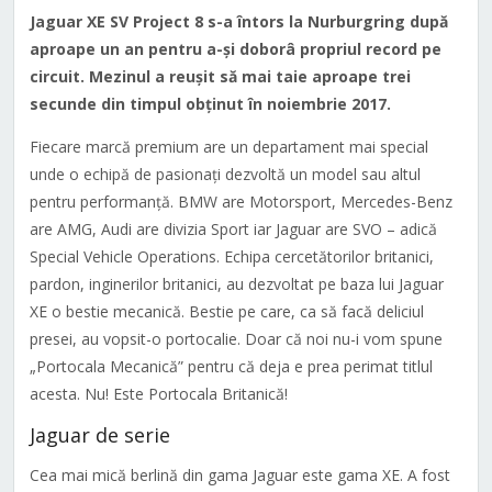
Jaguar XE SV Project 8 s-a întors la Nurburgring după
aproape un an pentru a-și doborâ propriul record pe
circuit. Mezinul a reușit să mai taie aproape trei
secunde din timpul obținut în noiembrie 2017.
Fiecare marcă premium are un departament mai special
unde o echipă de pasionați dezvoltă un model sau altul
pentru performanță. BMW are Motorsport, Mercedes-Benz
are AMG, Audi are divizia Sport iar Jaguar are SVO – adică
Special Vehicle Operations. Echipa cercetătorilor britanici,
pardon, inginerilor britanici, au dezvoltat pe baza lui Jaguar
XE o bestie mecanică. Bestie pe care, ca să facă deliciul
presei, au vopsit-o portocalie. Doar că noi nu-i vom spune
„Portocala Mecanică” pentru că deja e prea perimat titlul
acesta. Nu! Este Portocala Britanică!
Jaguar de serie
Cea mai mică berlină din gama Jaguar este gama XE. A fost